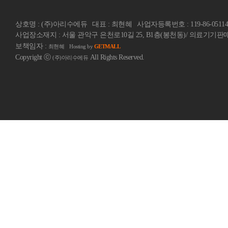
상호명 : (주)아리수에듀
대표 : 최현혜
사업자등록번호 : 119-86-05114
사업장소재지 : 서울 관악구 은천로10길 25, B1층(봉천동)/ 의료기기판매업
보책임자 :
최현혜
Hosting by
GETMALL
Copyright ⓒ
All Rights Reserved.
(주)아리수에듀