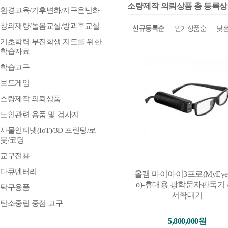
소량제작 의뢰상품 총 등록상품 
환경교육/기후변화/지구온난화
창의재량/돌봄교실/방과후교실
신규등록순
인기상품순
낮
기초학력 부진학생 지도를 위한
학습자료
학습교구
보드게임
소량제작 의뢰상품
노인관련 용품 및 검사지
사물인터넷(IoT)/3D 프린팅/로
봇/코딩
교구전용
다큐멘터리
올캠 마이아이3프로(MyEye3
o)-휴대용 광학문자판독기 /
탁구용품
서확대기
탄소중립 중점 교구
5,800,000원