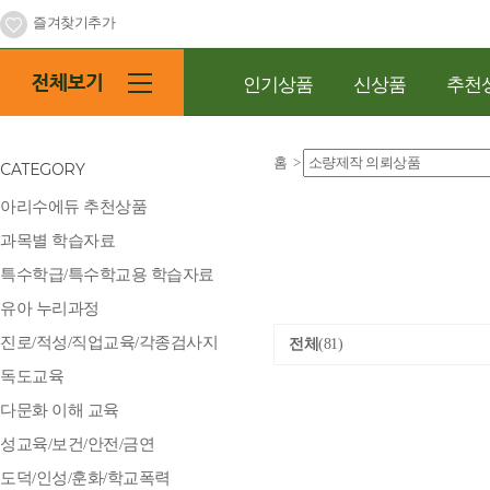
즐겨찾기추가
인기상품
신상품
추천
홈
>
CATEGORY
아리수에듀 추천상품
과목별 학습자료
특수학급/특수학교용 학습자료
유아 누리과정
진로/적성/직업교육/각종검사지
전체
(81)
독도교육
다문화 이해 교육
성교육/보건/안전/금연
도덕/인성/훈화/학교폭력