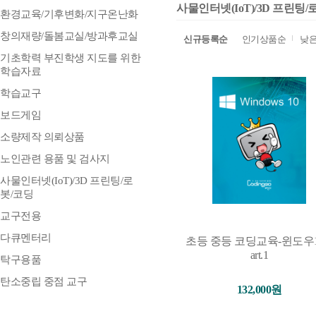
사물인터넷(IoT)/3D 프린팅/
환경교육/기후변화/지구온난화
창의재량/돌봄교실/방과후교실
신규등록순
인기상품순
낮
기초학력 부진학생 지도를 위한
학습자료
학습교구
보드게임
소량제작 의뢰상품
노인관련 용품 및 검사지
사물인터넷(IoT)/3D 프린팅/로
봇/코딩
교구전용
다큐멘터리
초등 중등 코딩교육-윈도우1
art.1
탁구용품
탄소중립 중점 교구
132,000원