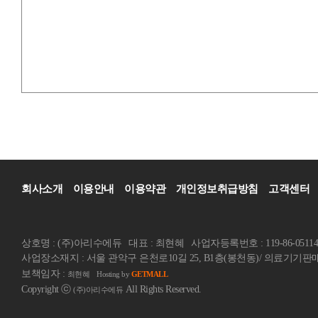
회사소개
이용안내
이용약관
개인정보취급방침
고객센터
상호명 : (주)아리수에듀
대표 : 최현혜
사업자등록번호 : 119-86-05114
사업장소재지 : 서울 관악구 은천로10길 25, B1층(봉천동)/ 의료기기판매업
보책임자 :
최현혜
Hosting by
GETMALL
Copyright ⓒ
All Rights Reserved.
(주)아리수에듀