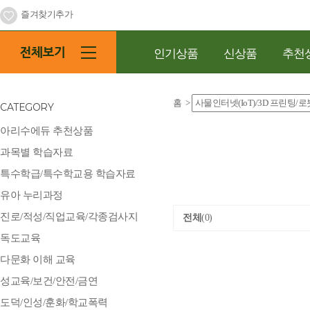
즐겨찾기추가
인기상품
신상품
추천
홈
>
CATEGORY
아리수에듀 추천상품
과목별 학습자료
특수학급/특수학교용 학습자료
유아 누리과정
진로/적성/직업교육/각종검사지
전체
(0)
독도교육
다문화 이해 교육
성교육/보건/안전/금연
도덕/인성/훈화/학교폭력