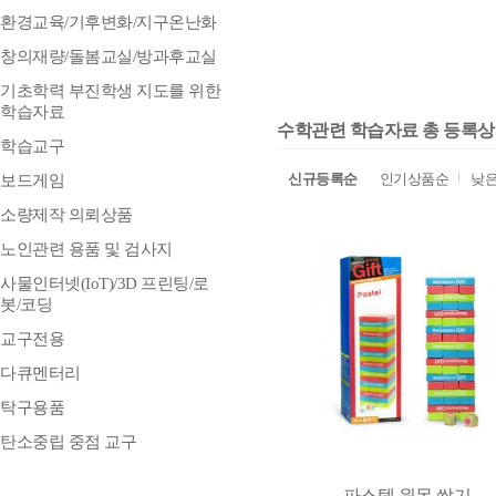
환경교육/기후변화/지구온난화
창의재량/돌봄교실/방과후교실
기초학력 부진학생 지도를 위한
학습자료
수학관련 학습자료 총 등록상품 
학습교구
신규등록순
인기상품순
낮
보드게임
소량제작 의뢰상품
노인관련 용품 및 검사지
사물인터넷(IoT)/3D 프린팅/로
봇/코딩
교구전용
다큐멘터리
탁구용품
탄소중립 중점 교구
파스텔 원목 쌓기