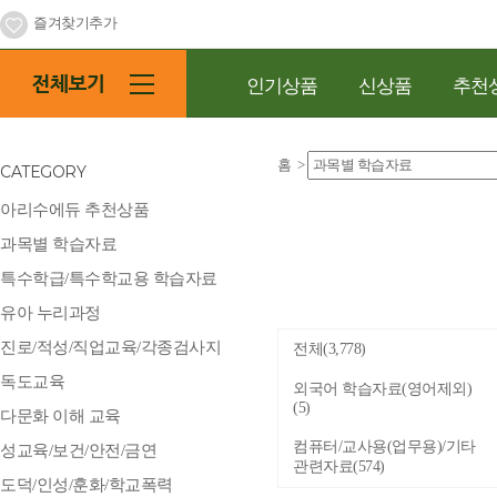
즐겨찾기추가
인기상품
신상품
추천
홈
>
CATEGORY
아리수에듀 추천상품
과목별 학습자료
특수학급/특수학교용 학습자료
유아 누리과정
진로/적성/직업교육/각종검사지
전체
(3,778)
독도교육
외국어 학습자료(영어제외)
(5)
다문화 이해 교육
컴퓨터/교사용(업무용)/기타
성교육/보건/안전/금연
관련자료
(574)
도덕/인성/훈화/학교폭력