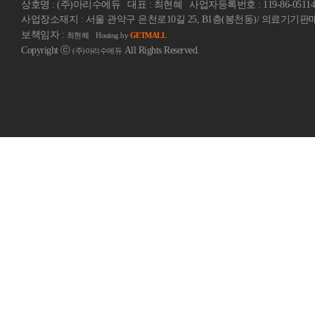
상호명 : (주)아리수에듀
대표 : 최현혜
사업자등록번호 : 119-86-05114
사업장소재지 : 서울 관악구 은천로10길 25, B1층(봉천동)/ 의료기기판매업
보책임자 :
최현혜
Hosting by
GETMALL
Copyright ⓒ
All Rights Reserved.
(주)아리수에듀