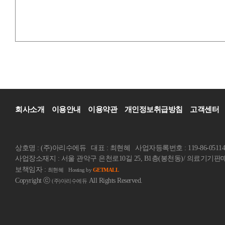
회사소개
이용안내
이용약관
개인정보취급방침
고객센터
상호명 : (주)아리수에듀
대표 : 최현혜
사업자등록번호 : 119-86-05114
사업장소재지 : 서울 관악구 은천로10길 25, B1층(봉천동)/ 의료기기판매업
보책임자 :
최현혜
Hosting by
GETMALL
Copyright ⓒ
All Rights Reserved.
(주)아리수에듀