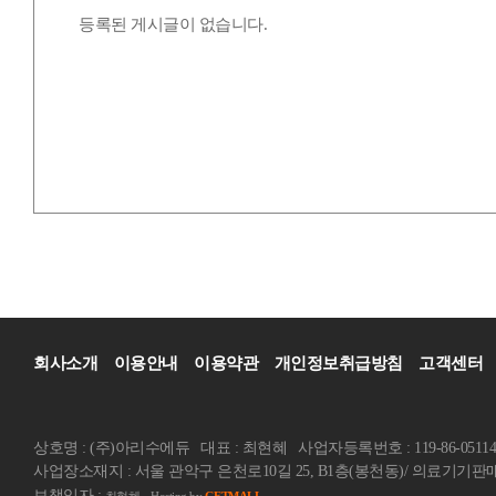
등록된 게시글이 없습니다.
회사소개
이용안내
이용약관
개인정보취급방침
고객센터
상호명 : (주)아리수에듀
대표 : 최현혜
사업자등록번호 : 119-86-05114
사업장소재지 : 서울 관악구 은천로10길 25, B1층(봉천동)/ 의료기기판매업
보책임자 :