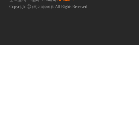
최현혜
Hosting by
GETMALL
Copyright ⓒ
All Rights Reserved.
(주)아리수에듀